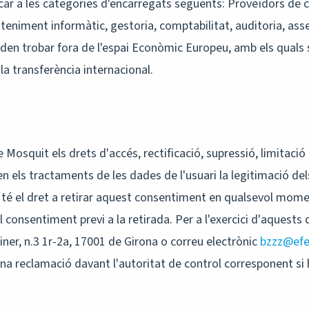
ar a les categories d'encarregats següents: Proveïdors de 
eniment informàtic, gestoria, comptabilitat, auditoria, asse
den trobar fora de l'espai Econòmic Europeu, amb els quals 
la transferència internacional.
e Mosquit els drets d'accés, rectificació, supressió, limitació
en els tractaments de les dades de l'usuari la legitimació dels
 té el dret a retirar aquest consentiment en qualsevol momen
 consentiment previ a la retirada. Per a l'exercici d'aquests 
liner, n.3 1r-2a, 17001 de Girona o correu electrònic
bzzz@efe
 una reclamació davant l'autoritat de control corresponent si