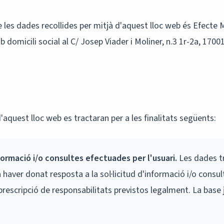
 les dades recollides per mitjà d'aquest lloc web és Efecte
domicili social al C/ Josep Viader i Moliner, n.3 1r-2a, 17001
'aquest lloc web es tractaran per a les finalitats següents:
nformació i/o consultes efectuades per l'usuari.
Les dades t
a haver donat resposta a la sol·licitud d'informació i/o consul
prescripció de responsabilitats previstos legalment. La base 