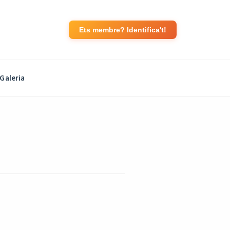
Ets membre? Identifica't!
Galeria