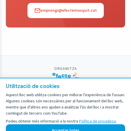
emprengi@efectemosquit.cat
ORGANITZA
Utilització de cookies
PROMOU I FINANÇA
Aquest lloc web utilitza cookies per millorar l'experiència de l'usuari.
Algunes cookies són necessàries per al funcionament del lloc web,
PARTICIPA
mentre que d'altres ens ajuden a analitzar l'ús del lloc i a mostrar
contingut de tercers com YouTube.
Podeu obtenir més informació a la nostra
Política de privadesa
.
Avís legal
Política de privadesa
Acceptar totes