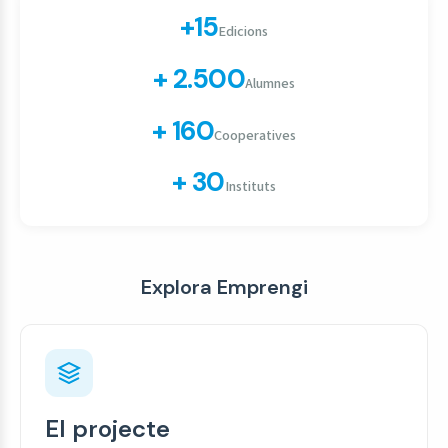
+15
Edicions
+ 2.500
Alumnes
+ 160
Cooperatives
+ 30
Instituts
Explora Emprengi
El projecte