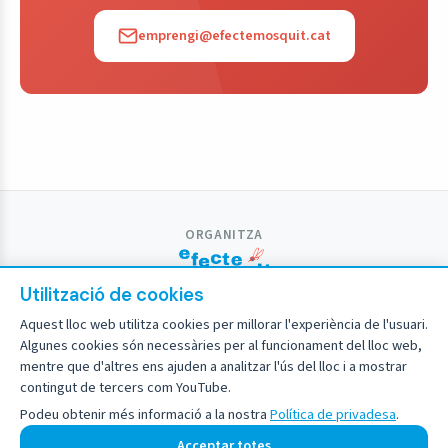
emprengi@efectemosquit.cat
ORGANITZA
Utilització de cookies
PROMOU I FINANÇA
Aquest lloc web utilitza cookies per millorar l'experiència de l'usuari.
Algunes cookies són necessàries per al funcionament del lloc web,
PARTICIPA
mentre que d'altres ens ajuden a analitzar l'ús del lloc i a mostrar
contingut de tercers com YouTube.
Podeu obtenir més informació a la nostra
Política de privadesa
.
Avís legal
Política de privadesa
Acceptar totes