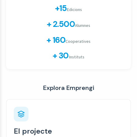
+15
Edicions
+ 2.500
Alumnes
+ 160
Cooperatives
+ 30
Instituts
Explora Emprengi
El projecte