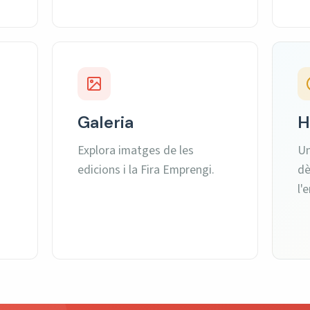
Galeria
H
Explora imatges de les
Un
edicions i la Fira Emprengi.
dè
l'