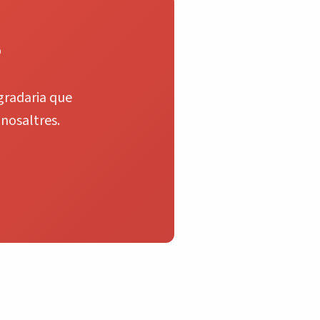
?
agradaria que
nosaltres.