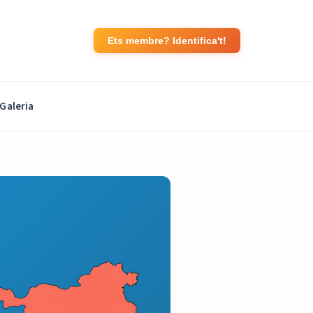
Ets membre? Identifica't!
Galeria