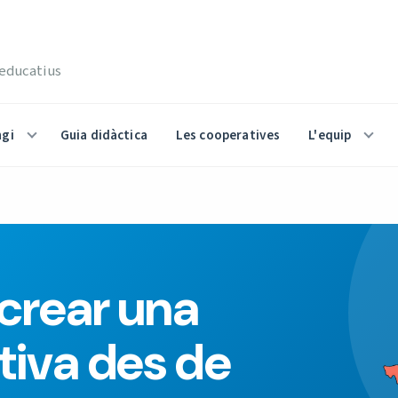
 educatius
gi
Guia didàctica
Les cooperatives
L'equip
crear una
tiva des de