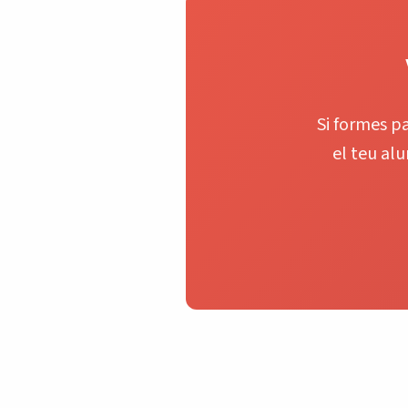
Si formes pa
el teu al