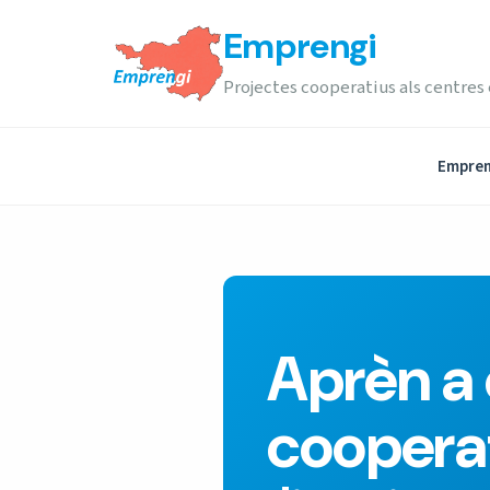
Emprengi
Projectes cooperatius als centres
Empren
Aprèn a 
coopera